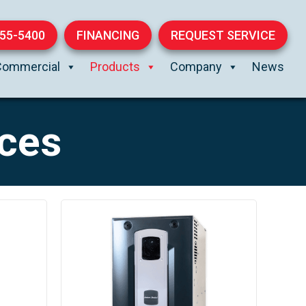
855-5400
FINANCING
REQUEST SERVICE
Commercial
Products
Company
News
ces