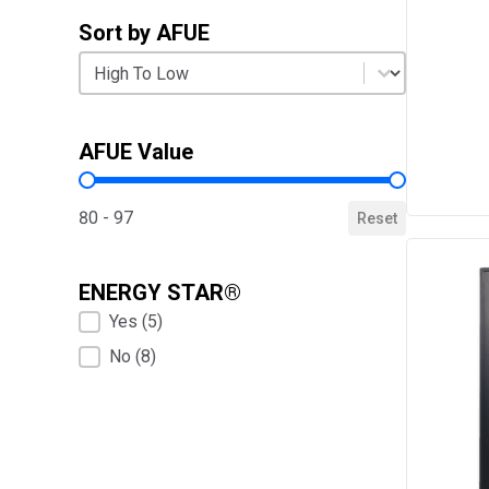
Sort by AFUE
Sort by AFUE
Sort by AFUE
AFUE Value
AFUE Value
80 - 97
Reset
ENERGY STAR®
ENERGY STAR®
Yes
(5)
No
(8)